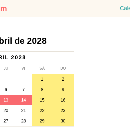
om
Cal
bril de 2028
IL 2028
JU
VI
SÁ
DO
1
2
6
7
8
9
13
14
15
16
20
21
22
23
27
28
29
30